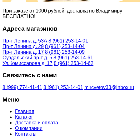
При заказе от 1000 рублей, доставка по Владимиру
БЕСПЛАТНО!
Адреса магазинов
Пр-т Ленина д. 53А
8 (961) 253-14-01
Пр-т Ленина д. 29
8 (961) 253-14-04
Пр-т Ленина д. 17
8 (961) 253-14-09
Суздальский пр-т д. 5
8 (961) 253-14-61
Ул.Комиссарова д. 17
8 (961) 253-14-62
Свяжитесь с нами
8 (999) 774-41-41
8 (961) 253-14-01
mircvetov33@inbox.ru
Меню
Главная
Каталог
Доставка и оплата
О компании
Контакты