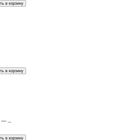
— ...