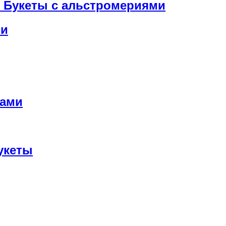
Букеты с альстромериями
ми
мами
укеты