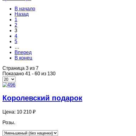
В начало
Назад
1
2
3
4
5
…
Вперед
В конец
Страница 3 из 7
Показано 41 - 60 из 130
Королевский подарок
Цена:
10 210 ₽
Розы.