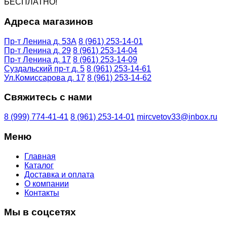
БЕСПЛАТНО!
Адреса магазинов
Пр-т Ленина д. 53А
8 (961) 253-14-01
Пр-т Ленина д. 29
8 (961) 253-14-04
Пр-т Ленина д. 17
8 (961) 253-14-09
Суздальский пр-т д. 5
8 (961) 253-14-61
Ул.Комиссарова д. 17
8 (961) 253-14-62
Свяжитесь с нами
8 (999) 774-41-41
8 (961) 253-14-01
mircvetov33@inbox.ru
Меню
Главная
Каталог
Доставка и оплата
О компании
Контакты
Мы в соцсетях